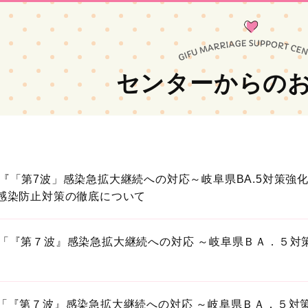
センターからの
『「第7波」感染急拡大継続への対応～岐阜県BA.5対策
感染防止対策の徹底について
「『第７波』感染急拡大継続への対応 ～岐阜県ＢＡ．５対
「『第７波』感染急拡大継続への対応 ～岐阜県ＢＡ．５対