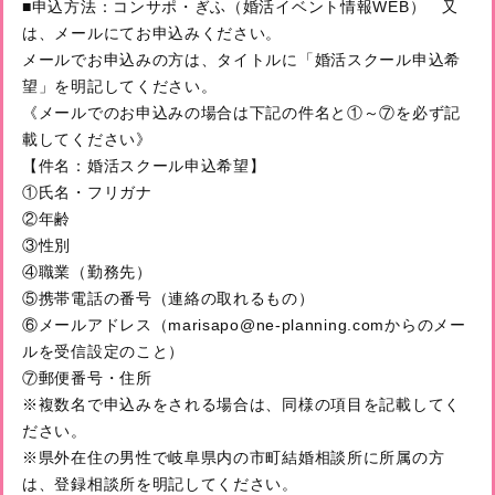
■申込方法：コンサポ・ぎふ（婚活イベント情報WEB） 又
は、メールにてお申込みください。
メールでお申込みの方は、タイトルに「婚活スクール申込希
望」を明記してください。
《メールでのお申込みの場合は下記の件名と①～⑦を必ず記
載してください》
【件名：婚活スクール申込希望】
①氏名・フリガナ
②年齢
③性別
④職業（勤務先）
⑤携帯電話の番号（連絡の取れるもの）
⑥メールアドレス（marisapo@ne-planning.comからのメー
ルを受信設定のこと）
⑦郵便番号・住所
※複数名で申込みをされる場合は、同様の項目を記載してく
ださい。
※県外在住の男性で岐阜県内の市町結婚相談所に所属の方
は、登録相談所を明記してください。