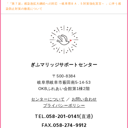
「『第７波』感染急拡大継続への対応 ～岐阜県ＢＡ．５対策強化宣言～ 」に伴う感
染防止対策の徹底について
ぎふマリッジサポートセンター
〒500-8384
岐阜県岐阜市薮田南5-14-53
OKBふれあい会館第1棟2階
センターについて
／
お問い合わせ
プライバシーポリシー
TEL.
(直通)
058-201-0141
FAX.
058-274-9912