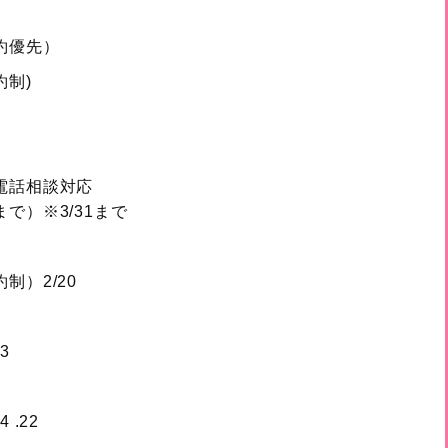
約優先）
約制)
電話相談対応
で）※3/31まで
制）2/20
3
 .22