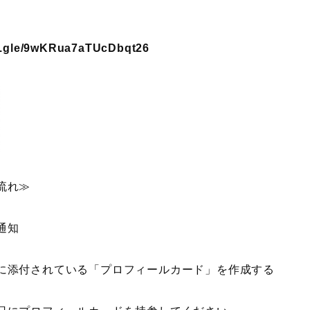
ms.gle/9wKRua7aTUcDbqt26
流れ≫
通知
に添付されている「プロフィールカード」を作成する