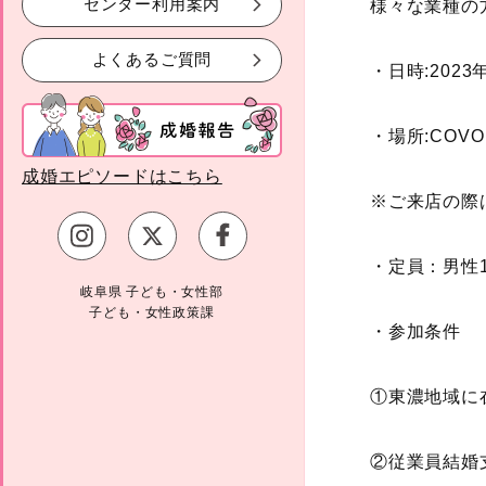
センター利用案内
様々な業種の
よくあるご質問
・日時:2023年
・場所:
COVO
成婚エピソードはこちら
※ご来店の際
・定員：男性1
岐阜県 子ども・女性部
子ども・女性政策課
・参加条件
①東濃地域に
②従業員結婚