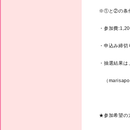
※①と②の条
・参加費:1,2
・申込み締切
・抽選結果は
（marisa
★参加希望の