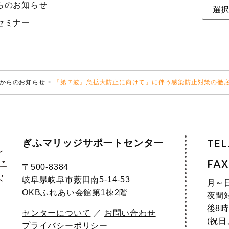
らのお知らせ
セミナー
からのお知らせ
『第７波』急拡大防止に向けて」に伴う感染防止対策の徹
ぎふマリッジサポートセンター
TEL
FAX
〒500-8384
岐阜県岐阜市薮田南5-14-53
月～
OKBふれあい会館第1棟2階
夜間
後8時
センターについて
／
お問い合わせ
(祝
プライバシーポリシー