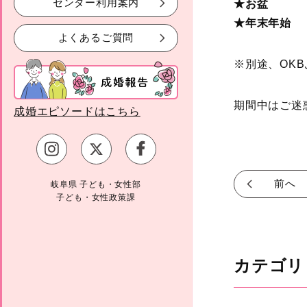
センター利用案内
★お盆 8月1
★年末年始 1
よくあるご質問
※別途、OK
期間中はご迷
成婚エピソードはこちら
前へ
岐阜県 子ども・女性部
子ども・女性政策課
カテゴリ