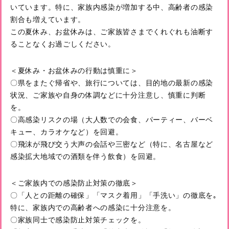
いています。特に、家族内感染が増加する中、高齢者の感染
割合も増えています。
この夏休み、お盆休みは、ご家族皆さまでくれぐれも油断す
ることなくお過ごしください。
＜夏休み・お盆休みの行動は慎重に＞
〇県をまたぐ帰省や、旅行については、目的地の最新の感染
状況、ご家族や自身の体調などに十分注意し、慎重に判断
を。
〇高感染リスクの場（大人数での会食、パーティー、バーベ
キュー、カラオケなど）を回避。
〇飛沫が飛び交う大声の会話や三密など（特に、名古屋など
感染拡大地域での酒類を伴う飲食）を回避。
＜ご家族内での感染防止対策の徹底＞
〇「人との距離の確保」「マスク着用」「手洗い」の徹底を｡
特に、家族内での高齢者への感染に十分注意を。
〇家族同士で感染防止対策チェックを。