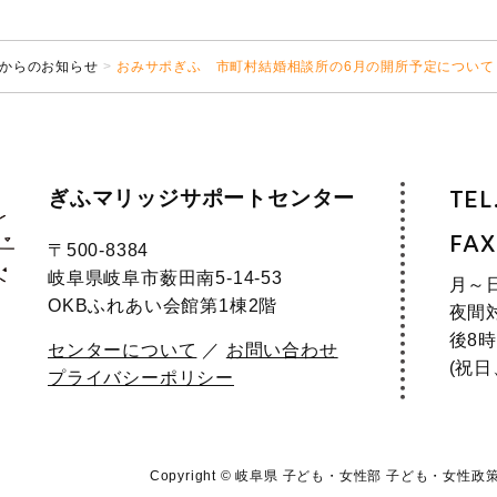
からのお知らせ
おみサポぎふ 市町村結婚相談所の6月の開所予定について（
ぎふマリッジサポートセンター
TEL
FAX
〒500-8384
岐阜県岐阜市薮田南5-14-53
月～
OKBふれあい会館第1棟2階
夜間
後8時
センターについて
／
お問い合わせ
(祝
プライバシーポリシー
Copyright © 岐阜県 子ども・女性部
子ども・女性政策課 Al