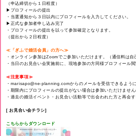
（申込締切から１日程度）

▶プロフィールの提出

・当選通知から３日以内にプロフィールを入力してください。

▶正式な参加者申し込み完了

・プロフィールの提出を以って参加確定となります。

（提出から２日程度）

≪「ぎふで婚活会員」の方へ≫
・オンライン参加はZoomでご参加いただけます。（通信料は自
・当日のお見合い会実施前に、現地参加の方同様プロフィール閲
≪注意事項≫
・marisapo@ne-planning.comからのメールを受信できる
・期限内にプロフィールの提出がない場合は参加いただけません
・過去の婚活イベント・お見合い活動等で出会われた方と再会す
[ お見合い会チラシ]　　
こちらからダウンロード