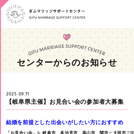
センターからのお知らせ
2025.09.11
【岐阜県主催】お見合い会の参加者大募集
結婚を前提とした出会いがしたい方におすすめ
「お見合い会」
を 
岐阜市
、
多治見市
、
高山市
、
関市
と
大垣市
で開