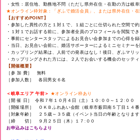
★オンライン枠対象：「ぎふで婚活会員」、または県外在住・在
【おすすめPOINT】
・参加した異性の方と１対１で、１組ごとに仕切られた空間で約1
・１対１でお話する前に、参加者全員のプロフィールを閲覧できま
・事前にセンタースタッフによるお見合い会参加までの心得を録
・当日、お見合い会前に、婚活サポーターによるミニセミナーを
・カップリング結果は、人前での発表はなし！後日、ぎふマリッ
・カップリングされた方には、２人でお会いする機会のセッティ
【開催概要】
［参 加 費］　無料

［参加人数］　各回男女６名
＜岐阜エリア 午前＞ 
★オンライン枠あり
［開 催 日］  令和７年１０月４日（土）１０:００～１２:００

［開催場所］　ＯＫＢふれあい会館（岐阜市薮田南５丁目１４番
［対象年齢］　２５歳～３５歳（イベント当日の年齢となります）
お申込みはこちらより