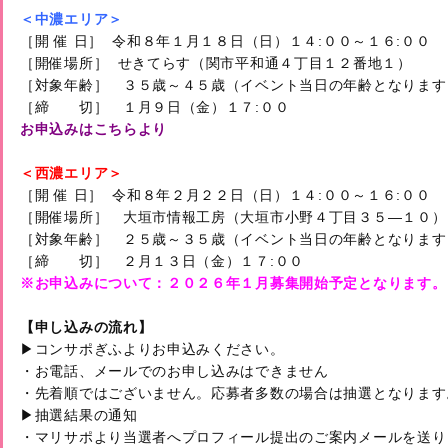
＜中濃エリア＞
［開 催 日］  令和８年１月１８日（日）１４:００～１６:００

［開催場所］  せきてらす（関市平和通４丁目１２番地１）

［対象年齢］　３５歳～４５歳（イベント当日の年齢となります）
お申込みはこちらより
＜西濃エリア＞
［開 催 日］  令和８年２月２２日（日）１４:００～１６:００

［開催場所］　大垣市情報工房（大垣市小野４丁目３５―１０）

［対象年齢］　２５歳～３５歳（イベント当日の年齢となります）
※お申込みについて：２０２６年１月募集開始予定となります。
【申し込みの流れ】
▶コンサポぎふよりお申込みください。

・お電話、メールでのお申し込みはできません

・先着順ではございません。応募者多数の場合は抽選となります。
▶抽選結果の通知

・マリサポより当選者へプロフィール提出のご案内メールを送りま