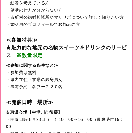
・結婚を考えている方
・婚活の仕方が分からない方
・市町村の結婚相談所やマリサポについて詳しく知りたい方
・婚活用のプロフィールでお悩みの方
≪
参加特典≫
★魅力的な地元の名物スイーツ＆ドリンクのサービ
ス
※数量限定
≪
参加に関する条件など≫
・参加費は無料
・県内在住・在勤の独身男女
・事前予約 各ブース２０名
≪開催日時・場所≫
☕
東濃会場【︎中津川市後援】
・開催日時:8月23日（土）10：00～16：00（最終受付15：
00）