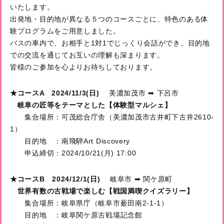
いたします。
出発地・目的地が異なる５つのコースごとに、特色のある体
験プログラムをご用意しました。
バスの車内で、お相手と1対1でじっくり会話ができ、目的地
での交流を通じてお互いの理解も深まります。
皆様のご参加を心よりお待ちしております。
★コースA 2024/11/3(日)
美濃加茂市 ➡ 下呂市
岐阜の匠等をテーマとした【体験型マルシェ】
集合場所：可茂総合庁舎（美濃加茂市古井町下古井2610-
1）
目的地 ：南飛騨Art Discovery
申込締切：2024/10/21(月) 17:00
★コースB 2024/12/1(日)
岐阜市 ➡ 関ケ原町
世界有数の古戦場で楽しむ【戦国満喫クイズラリー】
集合場所：岐阜県庁（岐阜市薮田南2-1-1）
目的地 ：岐阜関ケ原古戦場記念館