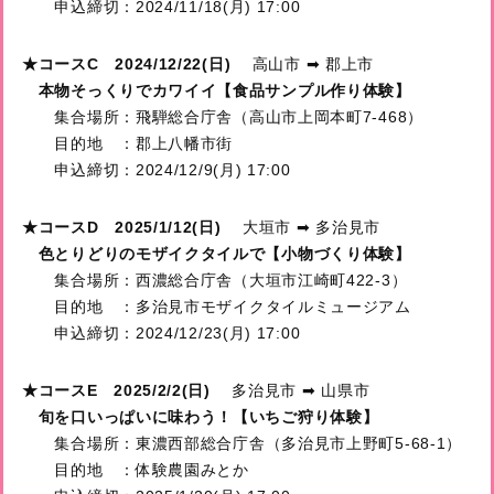
申込締切：2024/11/18(月) 17:00
★コースC 2024/12/22(日)
高山市 ➡ 郡上市
本物そっくりでカワイイ【食品サンプル作り体験】
集合場所：飛騨総合庁舎（高山市上岡本町7-468）
目的地 ：郡上八幡市街
申込締切：2024/12/9(月) 17:00
★コースD 2025/1/12(日)
大垣市 ➡ 多治見市
色とりどりのモザイクタイルで【小物づくり体験】
集合場所：西濃総合庁舎（大垣市江崎町422-3）
目的地 ：多治見市モザイクタイルミュージアム
申込締切：2024/12/23(月) 17:00
★コースE 2025/2/2(日)
多治見市 ➡ 山県市
旬を口いっぱいに味わう！【いちご狩り体験】
集合場所：東濃西部総合庁舎（多治見市上野町5-68-1）
目的地 ：体験農園みとか