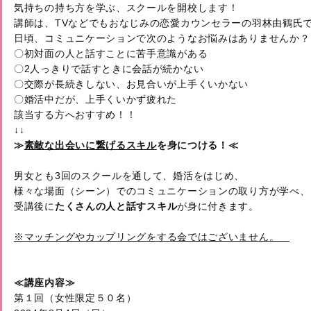
気持ちの持ち方を学ぶ、スクールを開校します！

講師は、TVなどでもおなじみの恋愛カウンセラーの羽林由鶴氏
日頃、コミュニケーションで次のようなお悩みはありませんか？

〇初対面の人と話すことに苦手意識がある

〇2人っきりで話すときに会話が続かない

〇交際が長続きしない、お見合いが上手くいかない

〇婚活中だが、上手くいかず疲れた

該当する方へおすすめ！！

↓↓
≫
素敵な出会いに繋げるスキル
を身につける！≪
男女とも3回のスクールを通して、婚活をはじめ、

様々な場面（シーン）でのコミュニケーションの取り方が学べ、

受講後に
たくさんの人と話すスキル
が身に付きます。

※
マッチングやカップリングをする会ではございません。　
≪
第１回（女性限定５０名）　
