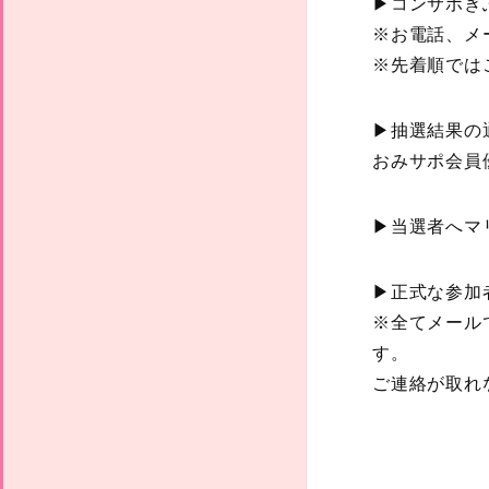
▶コンサポぎ
※お電話、メ
※先着順では
▶抽選結果の
おみサポ会員
▶当選者へマ
▶正式な参加
※全てメールで
す。
ご連絡が取れ