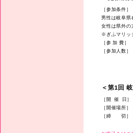
［参加条件］
男性は岐阜県
女性は県外の
※ぎふマリッ
［参 加 費］
［参加人数］
＜第1回 
［開 催 日］
［開催場所］
［締 切］ 1