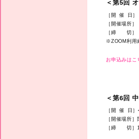
＜第5回 
［開 催 日］
［開催場所］
［締 切］ 1
※ZOOM利
お申込みはこ
＜第6回 
［開 催 日］
［開催場所］
［締 切］11