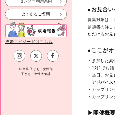
センター利用案内
●お見合い
よくあるご質問
募集対象は、
参加者の詳し
ただけるお見
成婚エピソードはこちら
●ここがオ
・参加した異
・1対1でお
岐阜県 子ども・女性部
子ども・女性政策課
・当日、お見
アドバイス
・カップリン
・カップリン
▶開催概