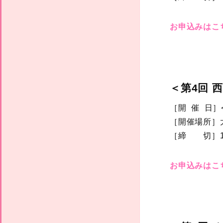
お申込みはこ
＜第4回 
［開 催 日］
［開催場所］
［締 切］11
お申込みはこ