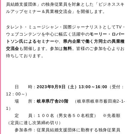
員結婚支援団体」の独身従業員を対象とした「ビジネススキ
ルアップセミナー＆異業種交流会」を開催します。
タレント・ミュージシャン・国際ジャーナリストとしてTV・
ウェブコンテンツを中心に幅広く活躍中の
モーリー・ロバー
トソン氏によるセミナー
や、
県内企業で働く方同士の異業種
交流会
も開催します。参加は
無料
。皆様のご参加を心よりお
待ちしております。
日 時：
2023年9月9日（土）13:00～16:00
（受付：
12：00～）
場 所：
岐阜県庁舎20階
（岐阜県岐阜市薮田南2-1-
1）
定 員：１００名（男女各５０名程度） ※先着順
（定員に達し次第締め切り）
参加条件：従業員結婚支援団体に勤務する独身従業員