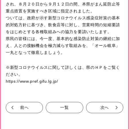
され、８月２０日から９月１２日の間、本県がまん延防止等
重点措置を実施すべき区域に指定されました。
ついては、政府が示す新型コロナウイルス感染症対策の基本
的対処方針に基づき、飲食店等に対し、営業時間の短縮要請
をはじめとする各種取組みへの協力を要請いたします。
県民の皆様には、今一度、基本的な感染防止対策の継続に加
え、人との接触機会を極力減らす取組みを、「オール岐阜」
一丸となって徹底しましょう。
※新型コロナウイルスに関して詳しくは、県のＨＰをご覧く
ださい。
https://www.pref.gifu.lg.jp/
前へ
一覧
次へ