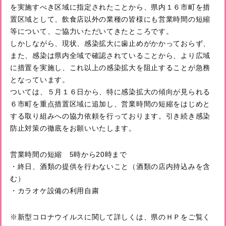
を実施すべき区域に指定されたことから、県内１６市町を措
置区域として、飲食店以外の業種の皆様にも営業時間の短縮
等について、ご協力いただいてきたところです。
しかしながら、現状、感染拡大に歯止めがかかっておらず、
また、感染は県内全域で確認されていることから、より広域
に措置を実施し、これ以上の感染拡大を阻止することが急務
となっています。
ついては、５月１６日から、特に感染拡大の傾向が見られる
６市町を重点措置区域に追加し、営業時間の短縮をはじめと
する取り組みへの協力依頼を行っております。引き続き感染
防止対策の徹底をお願いいたします。
営業時間の短縮 5時から20時まで
・終日、酒類の提供を行わないこと（酒類の店内持込みを含
む）
・カラオケ設備の利用自粛
※新型コロナウイルスに関して詳しくは、県のＨＰをご覧く