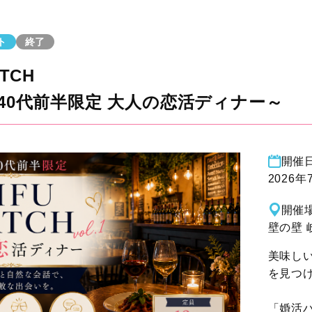
ト
終了
ATCH
・40代前半限定 大人の恋活ディナー～
開催
2026年
開催
壁の壁 
美味し
を見つ
「婚活