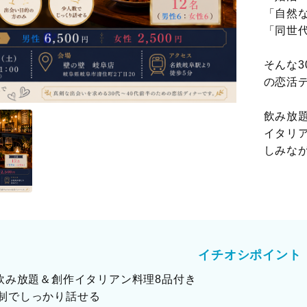
「自然
「同世
そんな3
の恋活
飲み放
イタリ
しみな
イチオシポイント
分飲み放題＆創作イタリアン料理8品付き
制でしっかり話せる