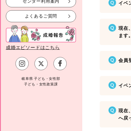
センター利用案内
Q
イベ
よくあるご質問
Q
現在
ます
成婚エピソードはこちら
Q
会員
岐阜県 子ども・女性部
子ども・女性政策課
Q
イベ
Q
現在
へ戻